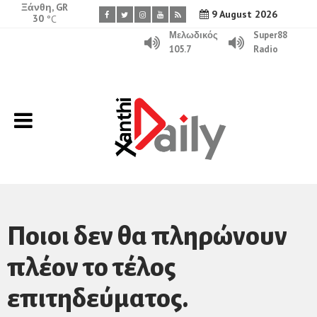
Ξάνθη, GR
9 August 2026
30
°C
Μελωδικός
Super88
105.7
Radio
Ποιοι δεν θα πληρώνουν
πλέον το τέλος
επιτηδεύματος.