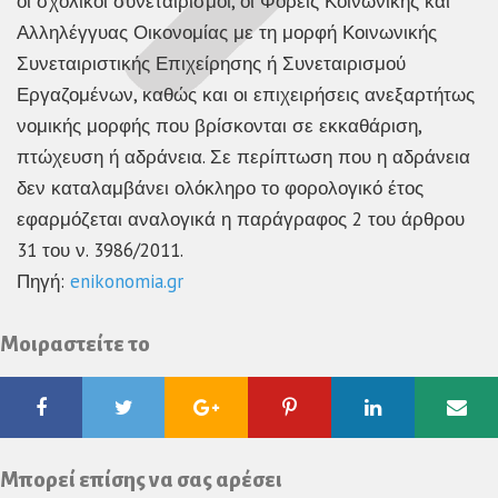
οι σχολικοί συνεταιρισμοί, οι Φορείς Κοινωνικής και
Αλληλέγγυας Οικονομίας με τη μορφή Κοινωνικής
Συνεταιριστικής Επιχείρησης ή Συνεταιρισμού
Εργαζομένων, καθώς και οι επιχειρήσεις ανεξαρτήτως
νομικής μορφής που βρίσκονται σε εκκαθάριση,
πτώχευση ή αδράνεια. Σε περίπτωση που η αδράνεια
δεν καταλαμβάνει ολόκληρο το φορολογικό έτος
εφαρμόζεται αναλογικά η παράγραφος 2 του άρθρου
31 του ν. 3986/2011.
Πηγή:
enikonomia.gr
Μοιραστείτε το
Facebook
Twitter
Google
Pinterest
Linkedin
Ema
Plus
Μπορεί επίσης να σας αρέσει