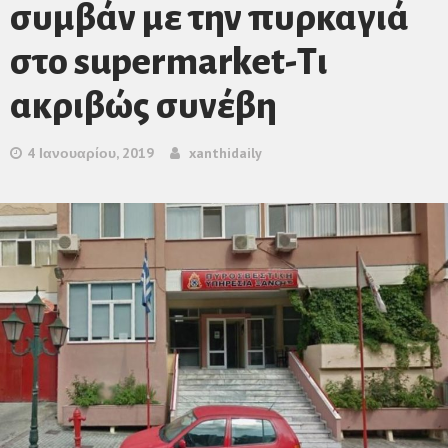
συμβάν με την πυρκαγιά
στο supermarket-Τι
ακριβώς συνέβη
4 Ιανουαρίου, 2019
xanthidaily