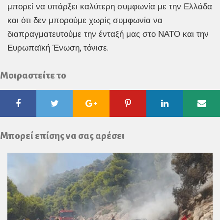
μπορεί να υπάρξει καλύτερη συμφωνία με την Ελλάδα
και ότι δεν μπορούμε χωρίς συμφωνία να
διαπραγματευτούμε την ένταξή μας στο ΝΑΤΟ και την
Ευρωπαϊκή Ένωση, τόνισε.
Μοιραστείτε το
Facebook
Twitter
Google
Pinterest
Linkedin
Ema
Plus
Μπορεί επίσης να σας αρέσει