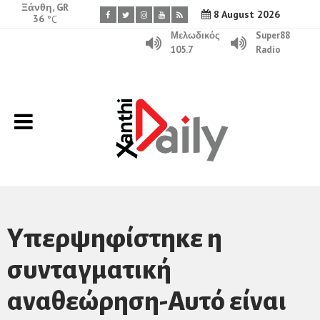
Ξάνθη, GR
8 August 2026
36
°C
Μελωδικός
Super88
105.7
Radio
Υπερψηφίστηκε η
συνταγματική
αναθεώρηση-Αυτό είναι