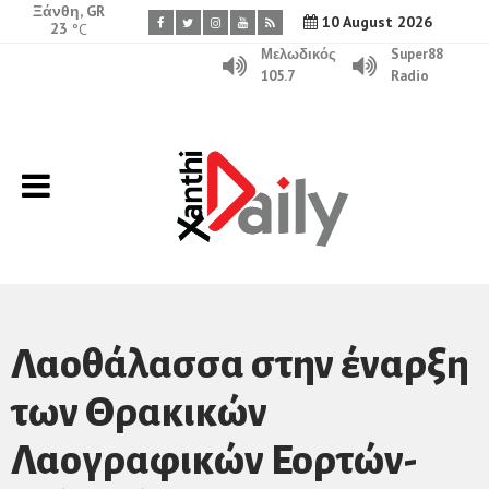
Ξάνθη, GR
10 August 2026
23
°C
Μελωδικός
Super88
105.7
Radio
Λαοθάλασσα στην έναρξη
των Θρακικών
Λαογραφικών Εορτών-