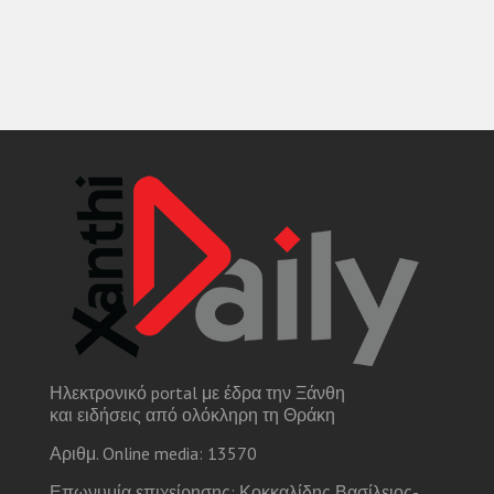
Ηλεκτρονικό portal με έδρα την Ξάνθη
και ειδήσεις από ολόκληρη τη Θράκη
Αριθμ. Online media: 13570
Επωνυμία επιχείρησης: Κοκκαλίδης Βασίλειος-