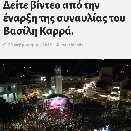
Δείτε βίντεο από την
έναρξη της συναυλίας του
Βασίλη Καρρά.
20 Φεβρουαρίου, 2019
xanthidaily