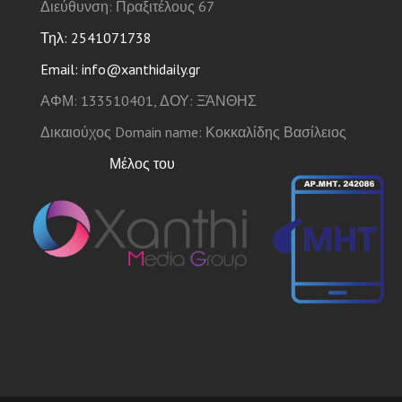
Διεύθυνση: Πραξιτέλους 67
Τηλ: 2541071738
Email: info@xanthidaily.gr
ΑΦΜ: 133510401, ΔΟΥ: ΞΆΝΘΗΣ
Δικαιούχος Domain name: Κοκκαλίδης Βασίλειος
Μέλος του