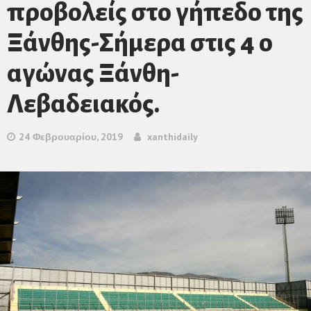
προβολείς στο γήπεδο της
Ξάνθης-Σήμερα στις 4 ο
αγώνας Ξάνθη-
Λεβαδειακός.
24 Φεβρουαρίου, 2019
xanthidaily