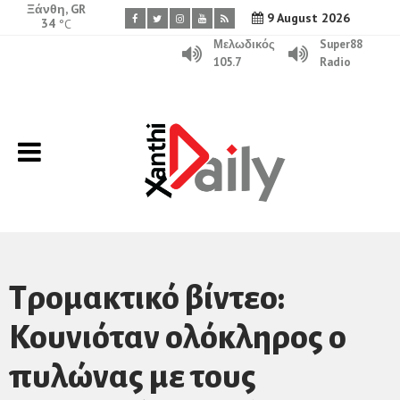
Ξάνθη, GR
9 August 2026
34
°C
Μελωδικός
Super88
105.7
Radio
Τρομακτικό βίντεο:
Κουνιόταν ολόκληρος ο
πυλώνας με τους