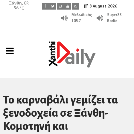
Ξάνθη, GR
8 August 2026
36
°C
Μελωδικός
Super88
105.7
Radio
Το καρναβάλι γεμίζει τα
ξενοδοχεία σε Ξάνθη-
Κομοτηνή και