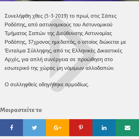
Συνελήφθη χθες (5-3-2019) το πρωί, στις Σάπες
Ροδόπης, από αστυνομικούς του Αστυνομικού
Τμήματος Σαπών της Διεύθυνσης Αστυνομίας
Ροδόπης, 37χρονος ημεδαπός, ο οποίος διώκεται με
Ένταλμα Σύλληψης, από τις Ελληνικές Δικαστικές
Αρχές, για απλή συνέργεια σε προώθηση στο
εσωτερικό της χώρας μη νόμιμων αλλοδαπών.
Ο συλληφθείς οδηγήθηκε αρμοδίως.
Μοιραστείτε το
Facebook
Twitter
Google
Pinterest
Linkedin
Ema