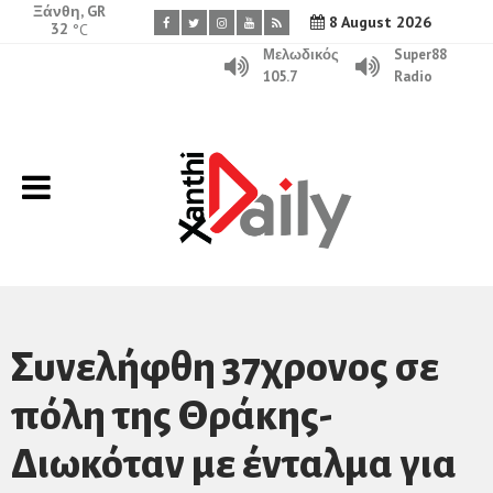
Ξάνθη, GR
8 August 2026
32
°C
Μελωδικός
Super88
105.7
Radio
Συνελήφθη 37χρονος σε
πόλη της Θράκης-
Διωκόταν με ένταλμα για