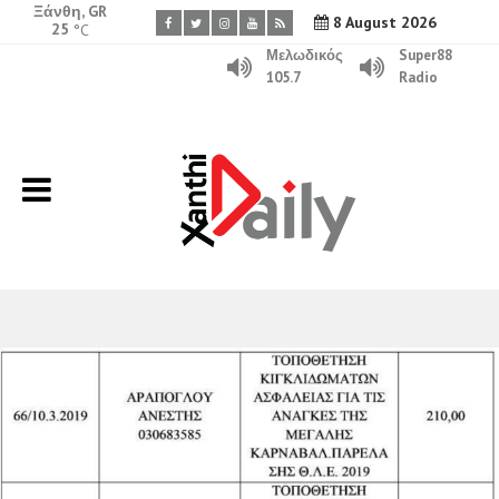
Ξάνθη, GR
8 August 2026
25
°C
Μελωδικός
Super88
105.7
Radio