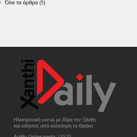
Όλα τα άρθρα (5)
Ηλεκτρονικό portal με έδρα την Ξάνθη
και ειδήσεις από ολόκληρη τη Θράκη
Αριθμ. Online media: 13570