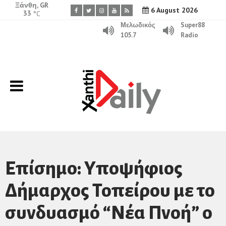
Ξάνθη, GR
6 August 2026
33
°C
Μελωδικός
Super88
105.7
Radio
Eπίσημο: Υποψήφιος
Δήμαρχος Τοπείρου με το
συνδυασμό “Νέα Πνοή” ο