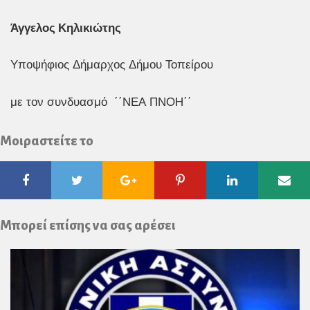
Άγγελος Κηλικιώτης
Υποψήφιος Δήμαρχος Δήμου Τοπείρου
με τον συνδυασμό ΄΄ΝΕΑ ΠΝΟΗ΄΄
Μοιραστείτε το
Facebook
Twitter
Google
Pinterest
Linkedin
Ema
Plus
Μπορεί επίσης να σας αρέσει