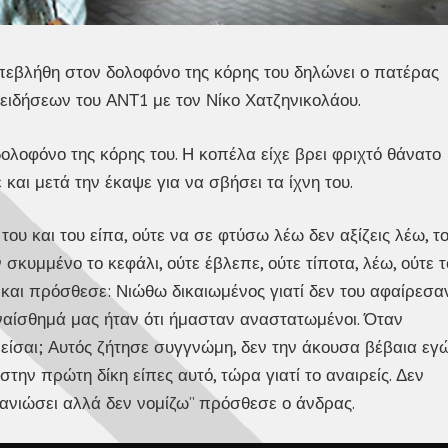
επεβλήθη στον δολοφόνο της κόρης του δηλώνει ο πατέρας
 ειδήσεων του ΑΝΤ1 με τον Νίκο Χατζηνικολάου.
ολοφόνο της κόρης του. Η κοπέλα είχε βρει φριχτό θάνατο
ε και μετά την έκαψε για να σβήσει τα ίχνη του.
υ και του είπα, ούτε να σε φτύσω λέω δεν αξίζεις λέω, τ
 σκυμμένο το κεφάλι, ούτε έβλεπε, ούτε τίποτα, λέω, ούτε τ
 και πρόσθεσε: Νιώθω δικαιωμένος γιατί δεν του αφαίρεσα
ναίσθημά μας ήταν ότι ήμασταν αναστατωμένοι. Όταν
 είσαι; Αυτός ζήτησε συγγνώμη, δεν την άκουσα βέβαια εγ
την πρώτη δίκη είπες αυτό, τώρα γιατί το αναιρείς. Δεν
τανιώσει αλλά δεν νομίζω” πρόσθεσε ο άνδρας.