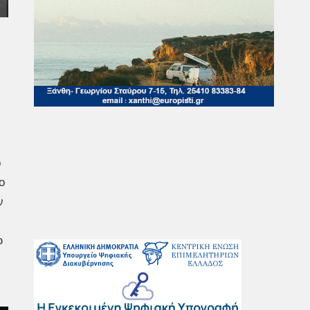
ο
ο
ν
ώ