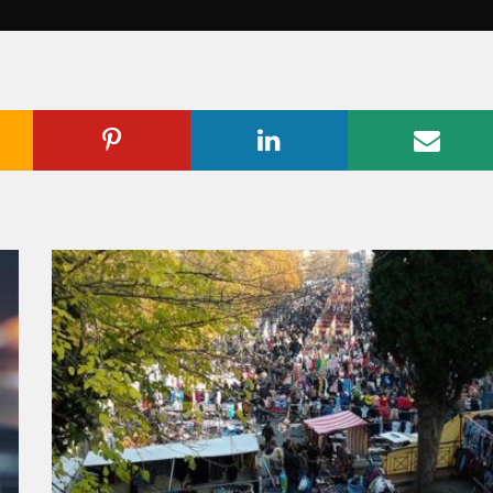
ogle
Pinterest
Linkedin
Emai
us