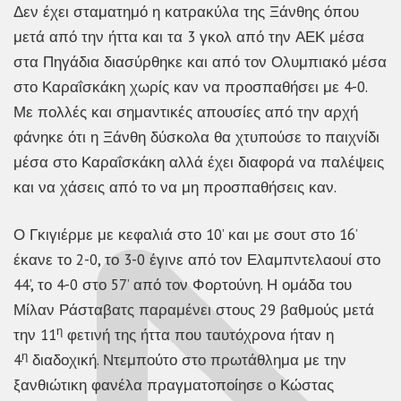
Δεν έχει σταματημό η κατρακύλα της Ξάνθης όπου
μετά από την ήττα και τα 3 γκολ από την ΑΕΚ μέσα
στα Πηγάδια διασύρθηκε και από τον Ολυμπιακό μέσα
στο Καραΐσκάκη χωρίς καν να προσπαθήσει με 4-0.
Με πολλές και σημαντικές απουσίες από την αρχή
φάνηκε ότι η Ξάνθη δύσκολα θα χτυπούσε το παιχνίδι
μέσα στο Καραΐσκάκη αλλά έχει διαφορά να παλέψεις
και να χάσεις από το να μη προσπαθήσεις καν.
Ο Γκιγιέρμε με κεφαλιά στο 10’ και με σουτ στο 16’
έκανε το 2-0, το 3-0 έγινε από τον Ελαμπντελαουί στο
44’, το 4-0 στο 57’ από τον Φορτούνη. Η ομάδα του
Μίλαν Ράσταβατς παραμένει στους 29 βαθμούς μετά
η
την 11
φετινή της ήττα που ταυτόχρονα ήταν η
η
4
διαδοχική. Ντεμπούτο στο πρωτάθλημα με την
ξανθιώτικη φανέλα πραγματοποίησε ο Κώστας