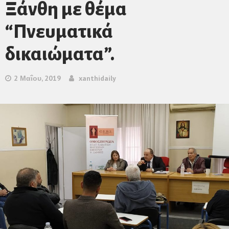
Ξάνθη με θέμα
“Πνευματικά
δικαιώματα”.
2 Μαΐου, 2019
xanthidaily