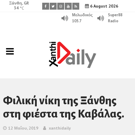
Ξάνθη, GR
6 August 2026
34
°C
Μελωδικός
Super88
105.7
Radio
Φιλική νίκη της Ξάνθης
στη φιέστα της Καβάλας.
12 Μαΐου, 2019
xanthidaily