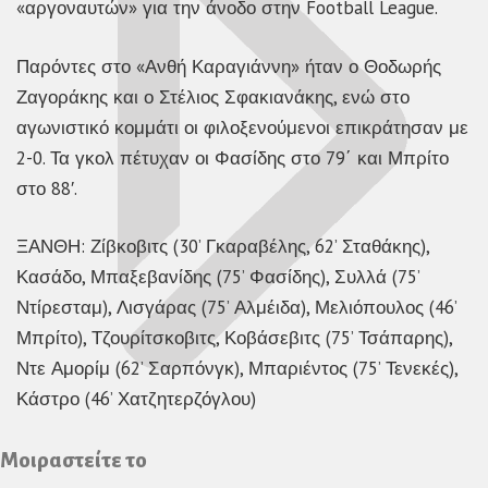
«αργοναυτών» για την άνοδο στην Football League.
Παρόντες στο «Ανθή Καραγιάννη» ήταν ο Θοδωρής
Ζαγοράκης και ο Στέλιος Σφακιανάκης, ενώ στο
αγωνιστικό κομμάτι οι φιλοξενούμενοι επικράτησαν με
2-0. Τα γκολ πέτυχαν οι Φασίδης στο 79΄ και Μπρίτο
στο 88′.
ΞΑΝΘΗ: Ζίβκοβιτς (30’ Γκαραβέλης, 62’ Σταθάκης),
Κασάδο, Μπαξεβανίδης (75’ Φασίδης), Συλλά (75’
Ντίρεσταμ), Λισγάρας (75’ Αλμέιδα), Μελιόπουλος (46’
Μπρίτο), Τζουρίτσκοβιτς, Κοβάσεβιτς (75’ Τσάπαρης),
Ντε Αμορίμ (62’ Σαρπόνγκ), Μπαριέντος (75’ Τενεκές),
Κάστρο (46’ Χατζητερζόγλου)
Μοιραστείτε το