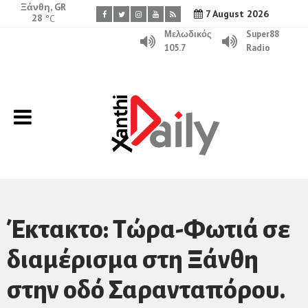
Ξάνθη, GR
7 August 2026
28
°C
Μελωδικός
Super88
105.7
Radio
Έκτακτο: Τώρα-Φωτιά σε
διαμέρισμα στη Ξάνθη
στην οδό Σαρανταπόρου.