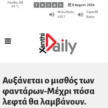
Ξάνθη, GR
8 August 2026
34
°C
Μελωδικός
Super88
105.7
Radio
Αυξάνεται ο μισθός των
φαντάρων-Μέχρι πόσα
λεφτά θα λαμβάνουν.