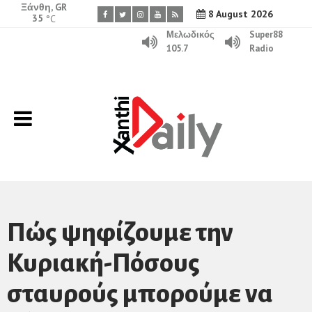
Ξάνθη, GR
8 August 2026
35
°C
Μελωδικός
Super88
105.7
Radio
Πώς ψηφίζουμε την
Κυριακή-Πόσους
σταυρούς μπορούμε να