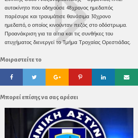
αυτοκίνητο που οδηγούσε 48χρονος ημεδαπός
παρέσυρε και τραυμάτισε θανάσιμα 30χρονο
ημεδαπό, ο οποίος κινούνταν πεζός στο οδόστρωμα.
Προανάκριση για τα αίτια και τις συνθήκες του
ατυχήματος διενεργεί το Τμήμα Τροχαίας Ορεστιάδας.
Μοιραστείτε το
Facebook
Twitter
Google
Pinterest
Linkedin
Ema
Plus
Μπορεί επίσης να σας αρέσει