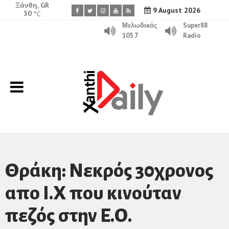
Ξάνθη, GR
9 August 2026
30
°C
Μελωδικός
Super88
105.7
Radio
Θράκη: Νεκρός 30χρονος
απο Ι.Χ που κινούταν
πεζός στην Ε.Ο.