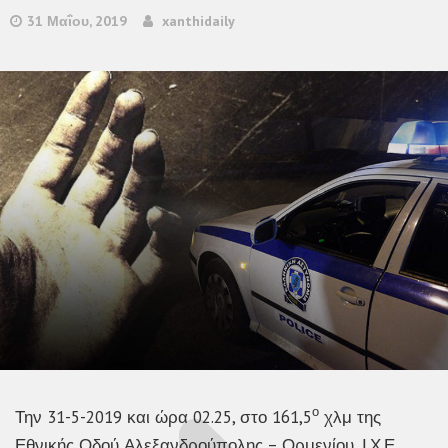
31 Μαΐου, 2019
xanthidaily
ο
Την 31-5-2019 και ώρα 02.25, στο 161,5
χλμ της
Εθνικής Οδού Αλεξανδρούπολης – Ορμενίου, Ι.Χ.Ε.