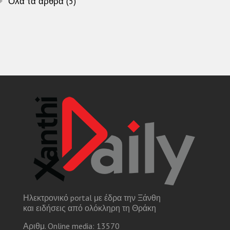
Όλα τα άρθρα (5)
Ηλεκτρονικό portal με έδρα την Ξάνθη
και ειδήσεις από ολόκληρη τη Θράκη
Αριθμ. Online media: 13570