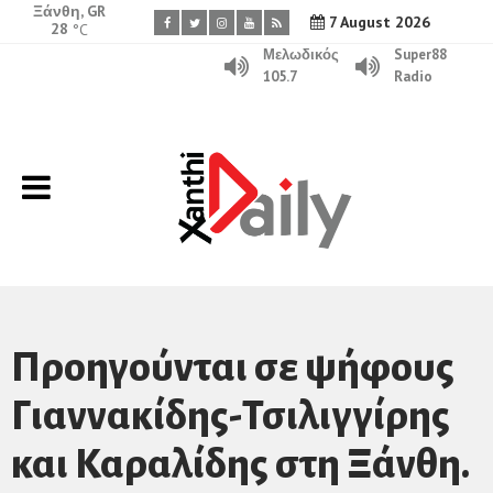
Ξάνθη, GR
7 August 2026
28
°C
Μελωδικός
Super88
105.7
Radio
Προηγούνται σε ψήφους
Γιαννακίδης-Τσιλιγγίρης
και Καραλίδης στη Ξάνθη.