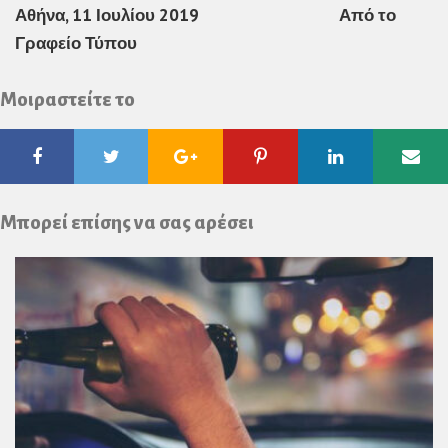
Αθήνα, 11 Ιουλίου 2019 Από το
Γραφείο Τύπου
Μοιραστείτε το
Facebook
Twitter
Google
Pinterest
Linkedin
Ema
Plus
Μπορεί επίσης να σας αρέσει