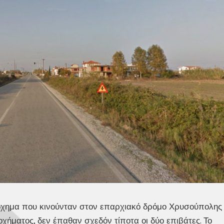
όχημα που κινούνταν στον επαρχιακό δρόμο Χρυσούπολης
χήματος, δεν έπαθαν σχεδόν τίποτα οι δύο επιβάτες. Το