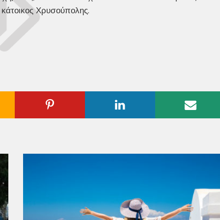
ν κάτοικος Χρυσούπολης.
ogle
Pinterest
Linkedin
Emai
us