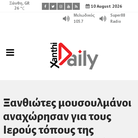
Ξάνθη, GR
10 August 2026
26
°C
Μελωδικός
Super88
105.7
Radio
Ξανθιώτες μουσουλμάνοι
αναχώρησαν για τους
Ιερούς τόπους της