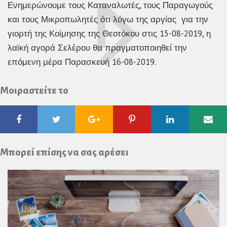
Ενημερώνουμε τους Καταναλωτές, τους Παραγωγούς
και τους Μικροπωλητές ότι λόγω της αργίας για την
γιορτή της Κοίμησης της Θεοτόκου στις 15-08-2019, η
λαϊκή αγορά Σελέρου θα πραγματοποιηθεί την
επόμενη μέρα Παρασκευή 16-08-2019.
Μοιραστείτε το
Facebook
Twitter
Google
Pinterest
Linkedin
Ema
Plus
Μπορεί επίσης να σας αρέσει