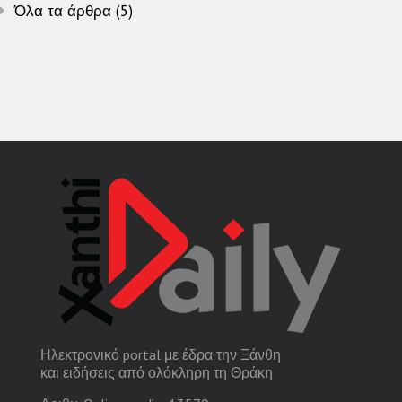
Όλα τα άρθρα (5)
Ηλεκτρονικό portal με έδρα την Ξάνθη
και ειδήσεις από ολόκληρη τη Θράκη