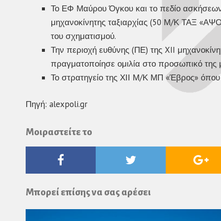
Το ΕΦ Μαύρου Όγκου και το πεδίο ασκήσεων
μηχανοκίνητης ταξιαρχίας (50 Μ/Κ ΤΑΞ «ΑΨ
του σχηματισμού.
Την περιοχή ευθύνης (ΠΕ) της XII μηχανοκίν
πραγματοποίησε ομιλία στο προσωπικό της 
Το στρατηγείο της ΧΙΙ Μ/Κ ΜΠ «Έβρος» όπου 
Πηγή: alexpoli.gr
Μοιραστείτε το
Facebook
Twitter
Go
Pl
Μπορεί επίσης να σας αρέσει