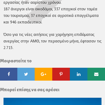
εργασίας ήταν αορίστου χρόνου.
187 άνεργοι είναι οικοδόμοι, 337 εποχικοί στον τομέα
του τουρισμού, 37 εποχικοί σε αγροτικά επαγγέλματα
και 946 εκπαιδευτικοί.
Όσο για τις νέες αιτήσεις για χορήγηση επιδόματος
ανεργίας στην ΑΜΘ, τον περασμένο μήνα, έφτασαν τις
2.715.
Μοιραστείτε το
Facebook
Twitter
Google
Pinterest
Linkedin
Ema
Plus
Μπορεί επίσης να σας αρέσει