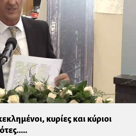
κλημένοι, κυρίες και κύριοι
ότες…..