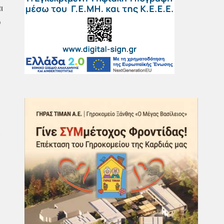
ι
ο
ι