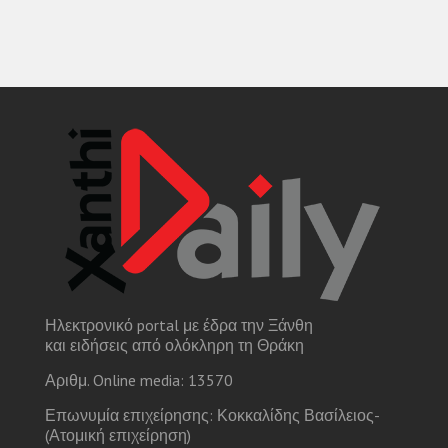
Ηλεκτρονικό portal με έδρα την Ξάνθη
και ειδήσεις από ολόκληρη τη Θράκη
Αριθμ. Online media: 13570
Επωνυμία επιχείρησης: Κοκκαλίδης Βασίλειος-
(Ατομική επιχείρηση)