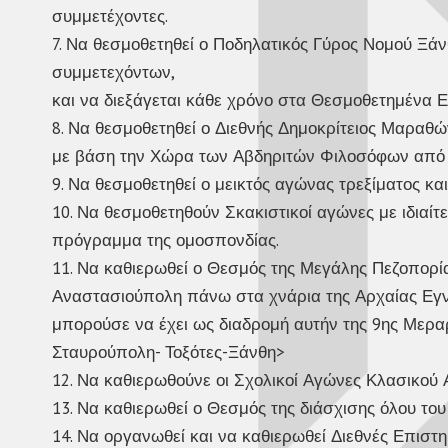
συμμετέχοντες.
7. Να θεσμοθετηθεί ο Ποδηλατικός Γύρος Νομού Ξάν
συμμετεχόντων,
και να διεξάγεται κάθε χρόνο στα Θεσμοθετημένα Ε
8. Να θεσμοθετηθεί ο Διεθνής Δημοκρίτειος Μαραθώ
με βάση την Χώρα των Αβδηριτών Φιλοσόφων από τ
9. Να θεσμοθετηθεί ο μεικτός αγώνας τρεξίματος κα
10. Να θεσμοθετηθούν Σκακιστικοί αγώνες με ιδιαίτε
πρόγραμμα της ομοσπονδίας.
11. Να καθιερωθεί ο Θεσμός της Μεγάλης Πεζοπορί
Αναστασιούπολη πάνω στα χνάρια της Αρχαίας Εγν
μπορούσε να έχει ως διαδρομή αυτήν της 9ης Μεραρχ
Σταυρούπολη- Τοξότες-Ξάνθη>
12. Να καθιερωθούνε οι Σχολικοί Αγώνες Κλασικού 
13. Να καθιερωθεί ο Θεσμός της διάσχισης όλου το
14. Να οργανωθεί και να καθιερωθεί Διεθνές Επιστ