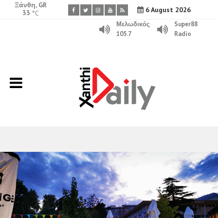
Ξάνθη, GR
6 August 2026
33
°C
Μελωδικός
Super88
105.7
Radio