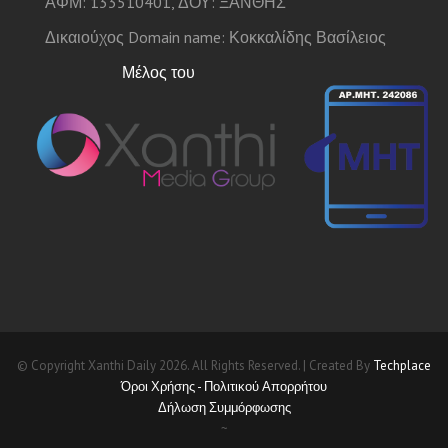
ΑΦΜ: 133510401, ΔΟΥ: ΞΆΝΘΗΣ
Δικαιούχος Domain name: Κοκκαλίδης Βασίλειος
Μέλος του
© Copyright Xanthi Daily 2026. All Rights Reserved. | Created By
Techplace
Όροι Χρήσης - Πολιτικού Απορρήτου
Δήλωση Συμμόρφωσης
~