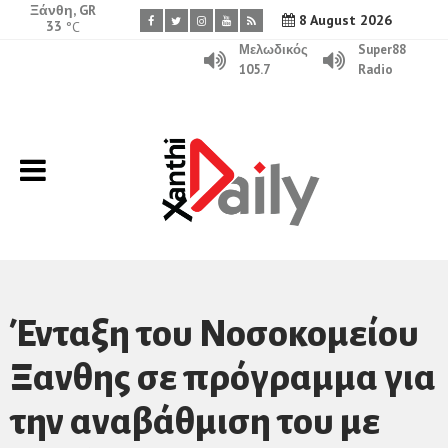
Ξάνθη, GR
8 August 2026
33
°C
Μελωδικός
Super88
105.7
Radio
Ένταξη του Νοσοκομείου
Ξανθης σε πρόγραμμα για
την αναβάθμιση του με