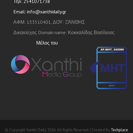
Τηλ: 2541071738
Email: info@xanthidaily.gr
ΑΦΜ: 133510401, ΔΟΥ: ΞΆΝΘΗΣ
Δικαιούχος Domain name: Κοκκαλίδης Βασίλειος
Μέλος του
© Copyright Xanthi Daily 2026. All Rights Reserved. | Created By
Techplace