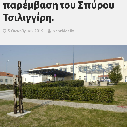
παρέμβαση του Σπύρου
Τσιλιγγίρη.
5 Οκτωβρίου, 2019
xanthidaily