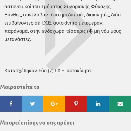
αστυνομικοί του Τμήματος Συνοριακής Φύλαξης
Ξάνθης, συνέλαβαν δύο ημεδαπούς διακινητές, διότι
επιβαίνοντες σε Ι.Χ.Ε. αυτοκίνητο μετέφεραν,
παράνομα, στην ενδοχώρα τέσσερις (4) μη νόμιμους
μετανάστες.
Κατασχέθηκαν δύο (2) Ι.Χ.Ε. αυτοκίνητα.
Μοιραστείτε το
Facebook
Twitter
Google
Pinterest
Linkedin
Ema
Plus
Μπορεί επίσης να σας αρέσει