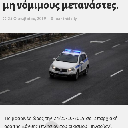
μη νόμιμους μετανάστες.
25 Οκτωβρίου, 2019
xanthidaily
Τις βραδινές ώρες την 24/25-10-2019 σε επαρχιακή
οδό της Ξάνθης (πλησίον του οικισμού Πηγαδίων),