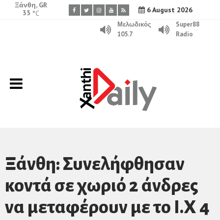
Ξάνθη, GR
6 August 2026
35
°C
Μελωδικός
Super88
105.7
Radio
Ξάνθη: Συνελήφθησαν
κοντά σε χωριό 2 άνδρες
να μεταφέρουν με το Ι.Χ 4