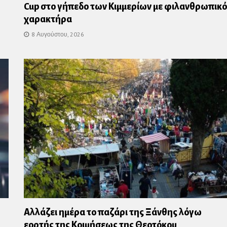
Cup στο γήπεδο των Κιμμερίων με φιλανθρωπικό
χαρακτήρα
8 Αυγούστου, 2026
Αλλάζει ημέρα το παζάρι της Ξάνθης λόγω
εορτής της Κοιμήσεως της Θεοτόκου