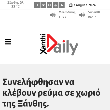
Ξάνθη, GR
7 August 2026
33
°C
Μελωδικός
Super88
105.7
Radio
Συνελήφθησαν να
κλέβουν ρεύμα σε χωριό
της Ξάνθης.