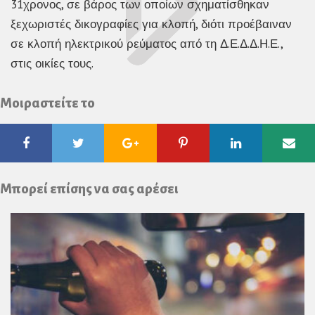
31χρονος, σε βάρος των οποίων σχηματίσθηκαν
ξεχωριστές δικογραφίες για κλοπή, διότι προέβαιναν
σε κλοπή ηλεκτρικού ρεύματος από τη Δ.Ε.Δ.Δ.Η.Ε.,
στις οικίες τους.
Μοιραστείτε το
Facebook
Twitter
Google
Pinterest
Linkedin
Ema
Plus
Μπορεί επίσης να σας αρέσει