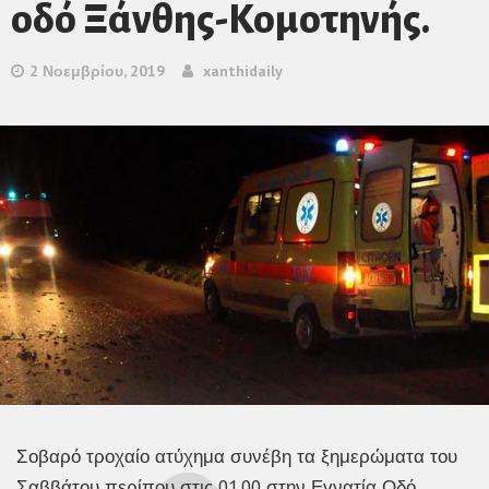
οδό Ξάνθης-Κομοτηνής.
2 Νοεμβρίου, 2019
xanthidaily
Σοβαρό τροχαίο ατύχημα συνέβη τα ξημερώματα του
Σαββάτου περίπου στις 01.00 στην Εγνατία Οδό,