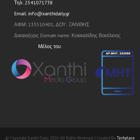
Τηλ: 2541071738
Email: info@xanthidaily.gr
ΑΦΜ: 133510401, ΔΟΥ: ΞΆΝΘΗΣ
Δικαιούχος Domain name: Κοκκαλίδης Βασίλειος
Μέλος του
© Copyright Xanthi Daily 2026. All Rights Reserved. | Created By
Techplace