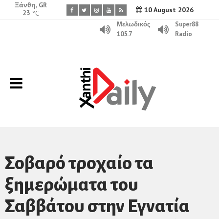
Ξάνθη, GR
10 August 2026
23
°C
Μελωδικός
Super88
105.7
Radio
Σοβαρό τροχαίο τα
ξημερώματα του
Σαββάτου στην Εγνατία