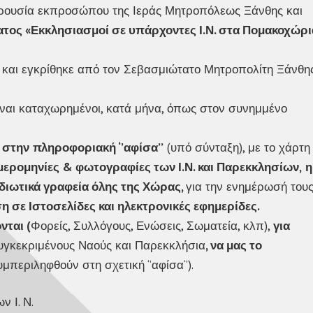
ρουσία εκπροσώπου της Ιεράς Μητροπόλεως Ξάνθης και
ατος «Εκκλησιασμοί σε υπάρχοντες Ι.Ν. στα Πομακοχώρι
και εγκρίθηκε από τον Σεβασμιώτατο Μητροπολίτη Ξάνθη
ίναι καταχωρημένοι, κατά μήνα, όπως στον συνημμένο
 στην
πληροφοριακή ‘’αφίσα’’
(υπό σύνταξη), με το χάρτη
μερομηνίες & φωτογραφίες των Ι.Ν. και Παρεκκλησίων,
η
ιδιωτικά γραφεία όλης της Χώρας,
για την ενημέρωσή τους
 σε Ιστοσελίδες και ηλεκτρονικές εφημερίδες.
νται (
Φορείς, Συλλόγους, Ενώσεις, Σωματεία, κλπ),
για
υγκεκριμένους Ναούς και Παρεκκλήσια
, να μας το
υμπεριληφθούν στη σχετική ‘’αφίσα‘’).
 Ι. Ν.