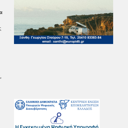
α
ς
,