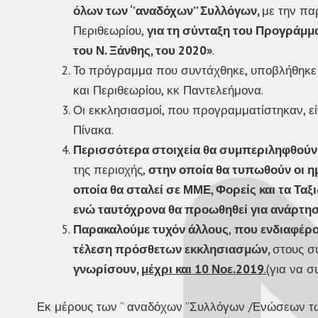
όλων των ‘’αναδόχων’’ Συλλόγων,
με την πα
Περιθεωρίου,
για τη σύνταξη του Προγράμμ
του Ν. Ξάνθης, του 2020»
.
Το πρόγραμμα που συντάχθηκε, υποβλήθηκε 
και Περιθεωρίου, κκ Παντελεήμονα.
Οι εκκλησιασμοί, που προγραμματίστηκαν, ε
Πίνακα.
Περισσότερα στοιχεία θα συμπεριληφθούν
της περιοχής,
στην οποία θα τυπωθούν οι η
οποία θα σταλεί σε ΜΜΕ, Φορείς και τα Ταξ
ενώ ταυτόχρονα θα προωθηθεί για ανάρτηση
Παρακαλούμε τυχόν άλλους
,
που ενδιαφέρο
τέλεση πρόσθετων εκκλησιασμών,
στους σ
γνωρίσουν,
μέχρι και 10 Νοε.2019
.
(για να σ
Εκ μέρους των ‘’ αναδόχων ’’Συλλόγων /Ενώσεων των