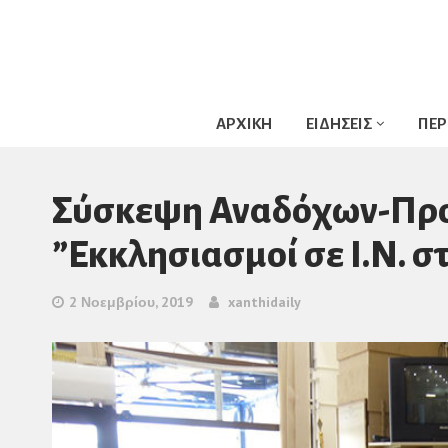
ΑΡΧΙΚΗ
ΕΙΔΗΣΕΙΣ
ΠΕΡ
Σύσκεψη Αναδόχων-Προ
”Εκκλησιασμοί σε Ι.Ν. 
2 Νοεμβρίου, 2019
xanthidaily