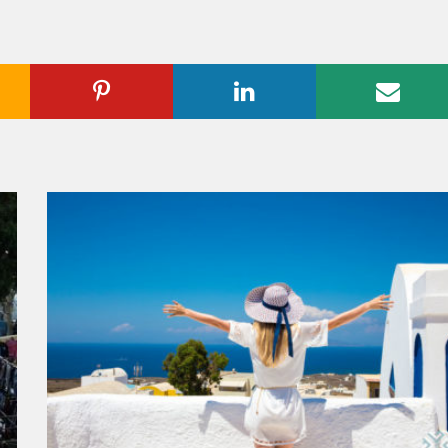
ogle
Pinterest
Linkedin
Emai
us