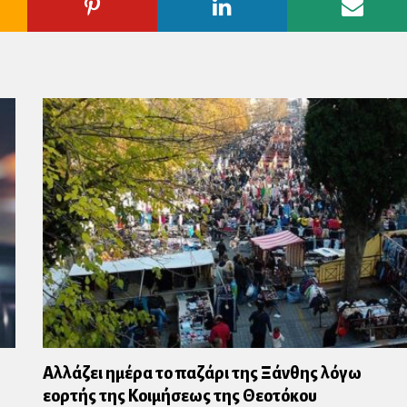
ogle
Pinterest
Linkedin
Emai
us
Αλλάζει ημέρα το παζάρι της Ξάνθης λόγω
εορτής της Κοιμήσεως της Θεοτόκου