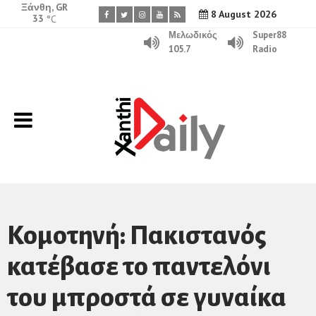
Ξάνθη, GR
8 August 2026
33
°C
Μελωδικός
Super88
105.7
Radio
Κομοτηνή: Πακιστανός
κατέβασε το παντελόνι
του μπροστά σε γυναίκα