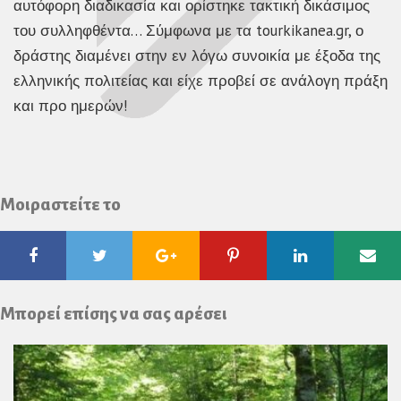
αυτόφορη διαδικασία και ορίστηκε τακτική δικάσιμος
του συλληφθέντα… Σύμφωνα με τα tourkikanea.gr, ο
δράστης διαμένει στην εν λόγω συνοικία με έξοδα της
ελληνικής πολιτείας και είχε προβεί σε ανάλογη πράξη
και προ ημερών!
Μοιραστείτε το
Facebook
Twitter
Google
Pinterest
Linkedin
Ema
Plus
Μπορεί επίσης να σας αρέσει