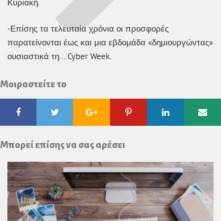
Κυριακή.
-Επίσης τα τελευταία χρόνια οι προσφορές
παρατείνονται έως και μια εβδομάδα «δημιουργώντας»
ουσιαστικά τη… Cyber Week.
Μοιραστείτε το
Facebook
Twitter
Google
Pinterest
Linkedin
Ema
Plus
Μπορεί επίσης να σας αρέσει