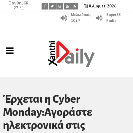
Ξάνθη, GR
8 August 2026
27
°C
Μελωδικός
Super88
105.7
Radio
Έρχεται η Cyber
Monday:Αγοράστε
ηλεκτρονικά στις