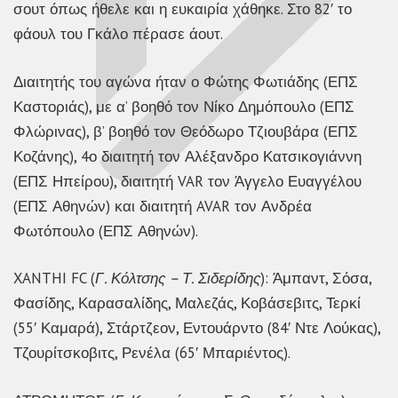
σουτ όπως ήθελε και η ευκαιρία χάθηκε. Στο 82′ το
φάουλ του Γκάλο πέρασε άουτ.
Διαιτητής του αγώνα ήταν ο Φώτης Φωτιάδης (ΕΠΣ
Καστοριάς), με α’ βοηθό τον Νίκο Δημόπουλο (ΕΠΣ
Φλώρινας), β’ βοηθό τον Θεόδωρο Τζιουβάρα (ΕΠΣ
Κοζάνης), 4ο διαιτητή τον Αλέξανδρο Κατσικογιάννη
(ΕΠΣ Ηπείρου), διαιτητή VAR τον Άγγελο Ευαγγέλου
(ΕΠΣ Αθηνών) και διαιτητή AVAR τον Ανδρέα
Φωτόπουλο (ΕΠΣ Αθηνών).
XANTHI FC (
Γ. Κόλτσης – Τ. Σιδερίδης
): Άμπαντ, Σόσα,
Φασίδης, Καρασαλίδης, Μαλεζάς, Κοβάσεβιτς, Τερκί
(55′ Καμαρά), Στάρτζεον, Εντουάρντο (84′ Ντε Λούκας),
Τζουρίτσκοβιτς, Ρενέλα (65′ Μπαριέντος).