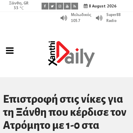
Ξάνθη, GR
8 August 2026
33
°C
Μελωδικός
Super88
105.7
Radio
Επιστροφή στις νίκες για
τη Ξάνθη που κέρδισε τον
Ατρόμητο με 1-0 στα