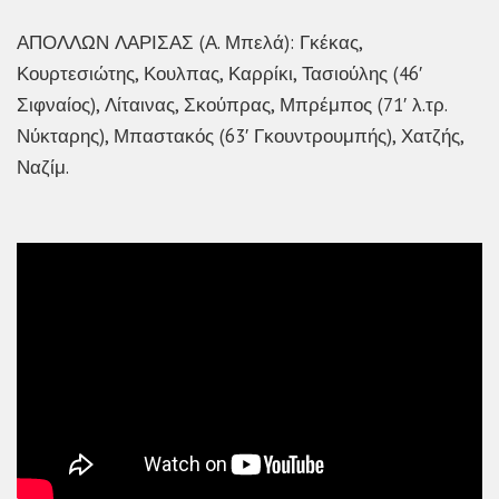
ΑΠΟΛΛΩΝ ΛΑΡΙΣΑΣ (Α. Μπελά): Γκέκας,
Κουρτεσιώτης, Κουλπας, Καρρίκι, Τασιούλης (46′
Σιφναίος), Λίταινας, Σκούπρας, Μπρέμπος (71′ λ.τρ.
Νύκταρης), Μπαστακός (63′ Γκουντρουμπής), Χατζής,
Ναζίμ.