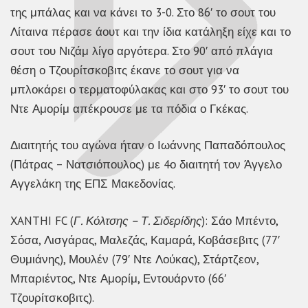
της μπάλας και να κάνει το 3-0. Στο 86′ το σουτ του
Λίταινα πέρασε άουτ και την ίδια κατάληξη είχε και το
σουτ του Νιζάμ λίγο αργότερα. Στο 90′ από πλάγια
θέση ο Τζουρίτσκοβιτς έκανε το σουτ για να
μπλοκάρει ο τερματοφύλακας και στο 93′ το σουτ του
Ντε Αμορίμ απέκρουσε με τα πόδια ο Γκέκας.
Διαιτητής του αγώνα ήταν ο Ιωάννης Παπαδόπουλος
(Πάτρας – Νατσιόπουλος) με 4ο διαιτητή τον Άγγελο
Αγγελάκη της ΕΠΣ Μακεδονίας.
XANTHI FC (
Γ. Κόλτσης – Τ. Σιδερίδης
): Σάο Μπέντο,
Σόσα, Λισγάρας, Μαλεζάς, Καμαρά, Κοβάσεβιτς (77′
Θυμιάνης), Μουλέν (79′ Ντε Λούκας), Στάρτζεον,
Μπαριέντος, Ντε Αμορίμ, Εντουάρντο (66′
Τζουρίτσκοβιτς).