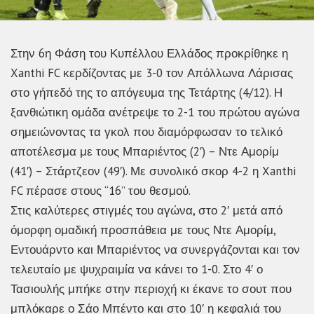
Στην 6η Φάση του Κυπέλλου Ελλάδος προκρίθηκε η
Xanthi FC κερδίζοντας με 3-0 τον Απόλλωνα Λάρισας
στο γήπεδό της το απόγευμα της Τετάρτης (4/12). Η
ξανθιώτικη ομάδα ανέτρεψε το 2-1 του πρώτου αγώνα
σημειώνοντας τα γκολ που διαμόρφωσαν το τελικό
αποτέλεσμα με τους Μπαριέντος (2′) – Ντε Αμορίμ
(41′) – Στάρτζεον (49′). Με συνολικό σκορ 4-2 η Xanthi
FC πέρασε στους “16” του θεσμού.
Στις καλύτερες στιγμές του αγώνα, στο 2′ μετά από
όμορφη ομαδική προσπάθεια με τους Ντε Αμορίμ,
Εντουάρντο και Μπαριέντος να συνεργάζονται και τον
τελευταίο με ψυχραιμία να κάνει το 1-0. Στο 4′ ο
Τασιουλής μπήκε στην περιοχή κι έκανε το σουτ που
μπλόκαρε ο Σάο Μπέντο και στο 10′ η κεφαλιά του