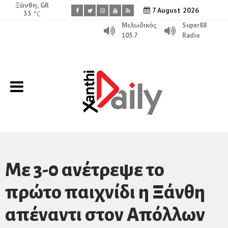
Ξάνθη, GR
7 August 2026
33
°C
Μελωδικός
Super88
105.7
Radio
Με 3-0 ανέτρεψε το
πρώτο παιχνίδι η Ξάνθη
απέναντι στον Απόλλων