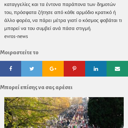
καταγγελίες και τα έντονα παράπονα των δημοτών
του, πρόσφατα ζήτησε από κάθε αρμόδιο κρατικό ή
άλλο φορέα, να πάρει μέτρα γιατί ο κόσμος φοβάται τι
μπορεί να του συμβεί ανά πάσα στιγμή.
evros-news
Μοιραστείτε το
Facebook
Twitter
Google
Pinterest
Linkedin
Ema
Plus
Μπορεί επίσης να σας αρέσει