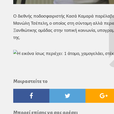
Ο διεθνής ποδοσφαιριστής Κασά Καμαρά παρέλαβε τ
Μανώλη Τσέπελη, ο οποίος στη σύντομη αλλά περιε
Ξανθιώτικης ομάδας στην τοπική κοινωνία, υπογραμ
της.
Μοιραστείτε το
Facebook
Twitter
Go
Pl
Μπορεί επίσης να σας αρέσει