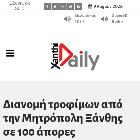
Ξάνθη, GR
9 August 2026
32
°C
Μελωδικός
Super88
105.7
Radio
Διανομή τροφίμων από
την Μητρόπολη Ξάνθης
σε 100 άπορες