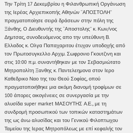
Την Τρίτη 17 Δεκεμβρίου η Φιλανθρωπική Οργάνωση
της Ιερέας Αρχιεπικοπής Αθηνών “ΑΠΟΣΤΟΛΗ”
πραγματοποίησε σειρά δράσεων στην πόλη της
Ξάνθης. Ο Διευθυντής της “Αποστολης” κ. Κων/νος
Δημτσας, συνοδευόμενος απο την υπεύθυνη Β.
Ελλαδος κ. Ολγα Παπαχαριτου έτυχαν υποδοχής από
τον Πρωτοσυγκελλο Αρχιμ. Σωφρονιο Γκουτζινη και
στις 10:00 π.μ. συναντήθηκαν με τον Σεβασμιώτατο
Μητροπολίτη Ξανθης κ. Παντελεημονα στον Ιερο
Καθεδρικο Ναο της του Θεού Σοφίας, οπού
πραγματοποιήθηκε μια ακόμη διανομή τροφίμων σε
100 άπορες οικογένειες σε συνεργασία με την
αλυσίδα super market ΜΑΣΟΥΤΗΣ Α.Ε., με τη
συνδρομή προσωπικού των τοπικών καταστημάτων
της ως άνω αλυσίδας και του Γενικού Φιλοπτωχου
Ταμείου της Ιερας Μητροπόλεως με επί κεφαλής τον