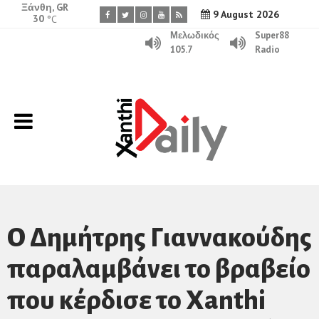
Ξάνθη, GR
9 August 2026
30
°C
Μελωδικός
Super88
105.7
Radio
O Δημήτρης Γιαννακούδης
παραλαμβάνει το βραβείο
που κέρδισε το Xanthi