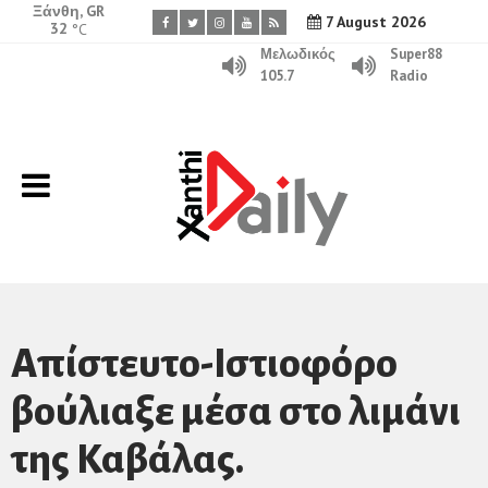
Ξάνθη, GR
7 August 2026
32
°C
Μελωδικός
Super88
105.7
Radio
Απίστευτο-Ιστιοφόρο
βούλιαξε μέσα στο λιμάνι
της Καβάλας.