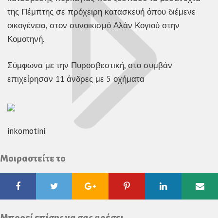
της Πέμπτης σε πρόχειρη κατασκευή όπου διέμενε
οικογένεια, στον συνοικισμό Αλάν Κογιού στην
Κομοτηνή.
Σύμφωνα με την Πυροσβεστική, στο συμβάν
επιχείρησαν 11 άνδρες με 5 οχήματα
inkomotini
Μοιραστείτε το
Facebook
Twitter
Google
Pinterest
Linkedin
Ema
Plus
Μπορεί επίσης να σας αρέσει