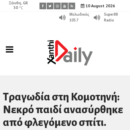
Ξάνθη, GR
10 August 2026
30
°C
Μελωδικός
Super88
105.7
Radio
Τραγωδία στη Κομοτηνή:
Νεκρό παιδί ανασύρθηκε
από φλεγόμενο σπίτι.