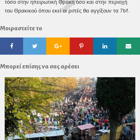
τόσο στην ηπειρωτική Θράκη όσο και στην περιοχή
του Θρακικού όπου εκεί οι ριπές θα αγγίξουν τα 7bf.
Μοιραστείτε το
Facebook
Twitter
Google
Pinterest
Linkedin
Ema
Plus
Μπορεί επίσης να σας αρέσει