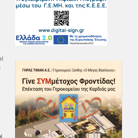
εί
η
ί