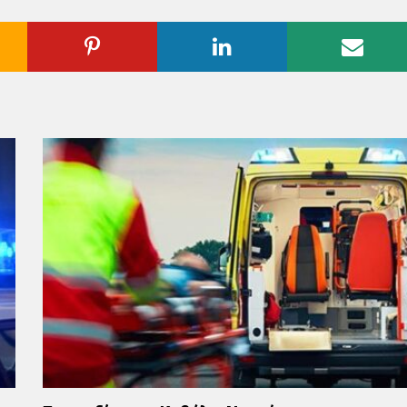
ogle
Pinterest
Linkedin
Emai
us