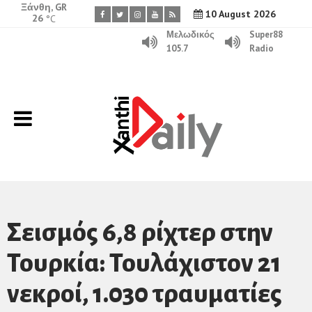
Ξάνθη, GR
10 August 2026
26
°C
Μελωδικός
Super88
105.7
Radio
Σεισμός 6,8 ρίχτερ στην
Τουρκία: Τουλάχιστον 21
νεκροί, 1.030 τραυματίες