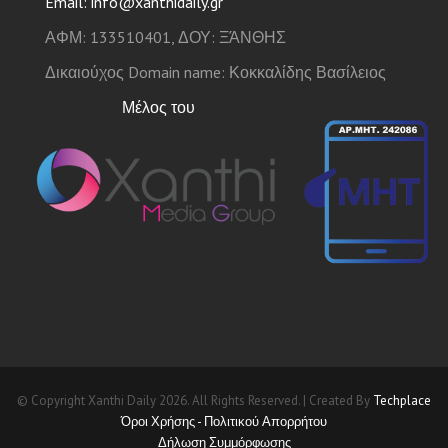
Email: info@xanthidaily.gr
ΑΦΜ: 133510401, ΔΟΥ: ΞΆΝΘΗΣ
Δικαιούχος Domain name: Κοκκαλίδης Βασίλειος
Μέλος του
© Copyright Xanthi Daily 2026. All Rights Reserved. | Created By
Techplace
Όροι Χρήσης - Πολιτικού Απορρήτου
Δήλωση Συμμόρφωσης