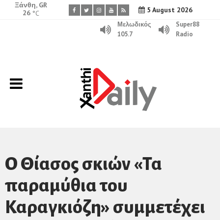
Ξάνθη, GR
5 August 2026
26
°C
Μελωδικός
Super88
105.7
Radio
Ο Θίασος σκιών «Τα
παραμύθια του
Καραγκιόζη» συμμετέχει