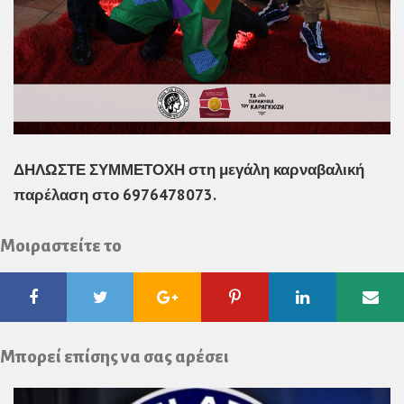
ΔΗΛΩΣΤΕ ΣΥΜΜΕΤΟΧΗ στη μεγάλη καρναβαλική
παρέλαση στο 6976478073.
Μοιραστείτε το
Facebook
Twitter
Google
Pinterest
Linkedin
Ema
Plus
Μπορεί επίσης να σας αρέσει